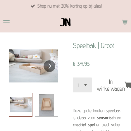
Shop nu met 20% korting op bij alles!
Ga
direct
naar
de
hoofdinhoud
Speelbak | Groot
€ 34,95
In
winkelwagen
Deze grote houten speelbak
is ideaal voor
sensorisch
en
creatief spel
en biedt volop