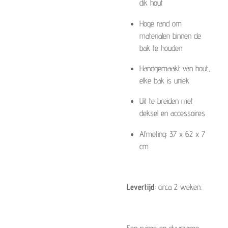
dik hout
Hoge rand om
materialen binnen de
bak te houden
Handgemaakt van hout,
elke bak is uniek
Uit te breiden met
deksel en accessoires
Afmeting: 37 x 62 x 7
cm
Levertijd
: circa 2 weken.
Een ruime en duurzame