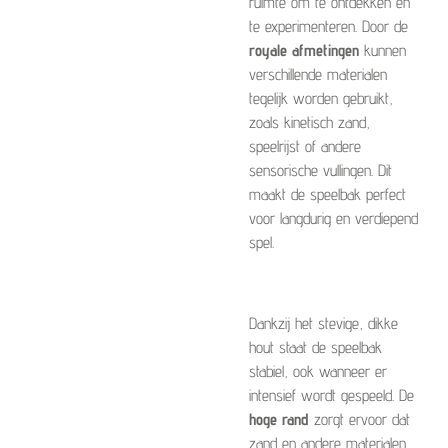
ruimte om te ontdekken en
te experimenteren. Door de
royale afmetingen
kunnen
verschillende materialen
tegelijk worden gebruikt,
zoals kinetisch zand,
speelrijst of andere
sensorische vullingen. Dit
maakt de speelbak perfect
voor langdurig en verdiepend
spel.
Dankzij het stevige, dikke
hout staat de speelbak
stabiel, ook wanneer er
intensief wordt gespeeld. De
hoge rand
zorgt ervoor dat
zand en andere materialen