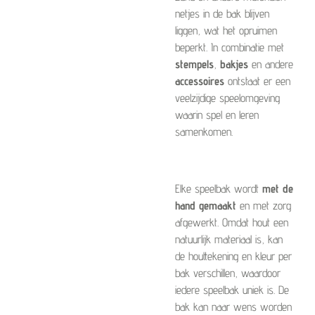
netjes in de bak blijven
liggen, wat het opruimen
beperkt. In combinatie met
stempels
,
bakjes
en andere
accessoires
ontstaat er een
veelzijdige speelomgeving
waarin spel en leren
samenkomen.
Elke speelbak wordt
met de
hand gemaakt
en met zorg
afgewerkt. Omdat hout een
natuurlijk materiaal is, kan
de houttekening en kleur per
bak verschillen, waardoor
iedere speelbak uniek is. De
bak kan naar wens worden