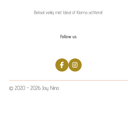
Betaal veilig met Ideal of Klarna achteraf.
Follow us
F
I
a
n
c
s
e
t
© 2020 - 2026 Joy Nino
b
a
o
g
o
r
k
a
m