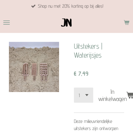
Shop nu met 20% korting op bij alles!
Ga
direct
naar
de
hoofdinhoud
Uitstekers |
Waterijsjes
€ 7,49
In
winkelwagen
Deze milieuvriendelijke
uitstekers zijn ontworpen