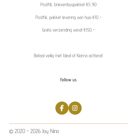
PostNL brievenbuspakket €5,90
PostNL pakket levering aan huis €10,-
Gratis verzending vanaf €150,-
Betaal veilig met Ideal of Klarna achteraf.
Follow us
F
I
a
n
c
s
e
t
© 2020 - 2026 Joy Nino
b
a