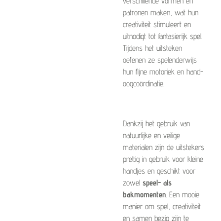
verschillende vormen en
patronen maken, wat hun
creativiteit stimuleert en
uitnodigt tot fantasierijk spel.
Tijdens het uitsteken
oefenen ze spelenderwijs
hun fijne motoriek en hand-
oogcoördinatie.
Dankzij het gebruik van
natuurlijke en veilige
materialen zijn de uitstekers
prettig in gebruik voor kleine
handjes en geschikt voor
zowel
speel- als
bakmomenten
. Een mooie
manier om spel, creativiteit
en samen bezig zijn te