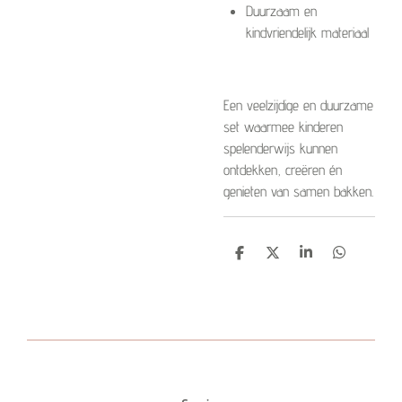
Duurzaam en
kindvriendelijk materiaal
Een veelzijdige en duurzame
set waarmee kinderen
spelenderwijs kunnen
ontdekken, creëren én
genieten van samen bakken.
D
D
S
D
e
e
h
e
l
e
a
l
e
l
r
e
n
e
n