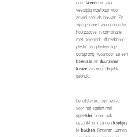
door
Grennn
en zijn
veelzijdig inzetbaar voor
zowel spel als bakken. Ze
zijn gemaakt van gerecycled
houtzaagsel in combinatie
met biologisch afbreekbaar
plastic van plantaardige
oorsprong, waardoor ze een
bewuste
en
duurzame
keuze
zijn voor dagelijks
gebruik.
De uitstekers zijn perfect
voor het spelen met
speelklei
, maar ook
geschikt om samen
koekjes
te
bakken
. Kinderen kunnen