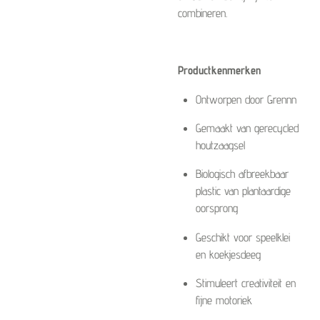
combineren.
Productkenmerken
Ontworpen door Grennn
Gemaakt van gerecycled
houtzaagsel
Biologisch afbreekbaar
plastic van plantaardige
oorsprong
Geschikt voor speelklei
en koekjesdeeg
Stimuleert creativiteit en
fijne motoriek