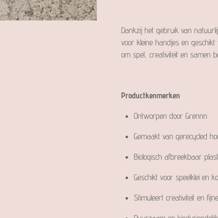
Dankzij het gebruik van natuurlij
voor kleine handjes en geschik
om spel, creativiteit en samen b
Productkenmerken
Ontworpen door Grennn
Gemaakt van gerecycled ho
Biologisch afbreekbaar plas
Geschikt voor speelklei en k
Stimuleert creativiteit en fij
Duurzaam en kindvriendelijk