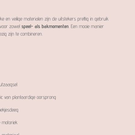
ke en veilige materialen zijn de uitstekers prettig in gebruik
t voor zowel
speel- als bakmomenten
. Een mooie manier
ezig zijn te combineren.
utzaagsel
tic van plantaardige oorsprong
oekjesdeeg
ne motoriek
 materiaal