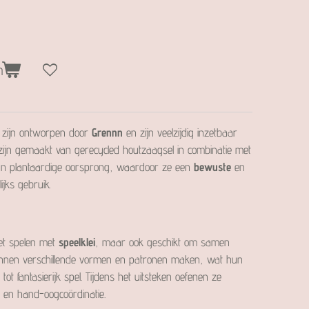
n
rs zijn ontworpen door
Grennn
en zijn veelzijdig inzetbaar
zijn gemaakt van gerecycled houtzaagsel in combinatie met
 van plantaardige oorsprong, waardoor ze een
bewuste
en
ijks gebruik.
het spelen met
speelklei
, maar ook geschikt om samen
unnen verschillende vormen en patronen maken, wat hun
t tot fantasierijk spel. Tijdens het uitsteken oefenen ze
k en hand-oogcoördinatie.