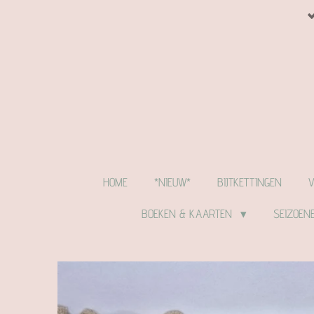
Ga
direct
naar
de
hoofdinhoud
HOME
*NIEUW*
BIJTKETTINGEN
BOEKEN & KAARTEN
SEIZOEN