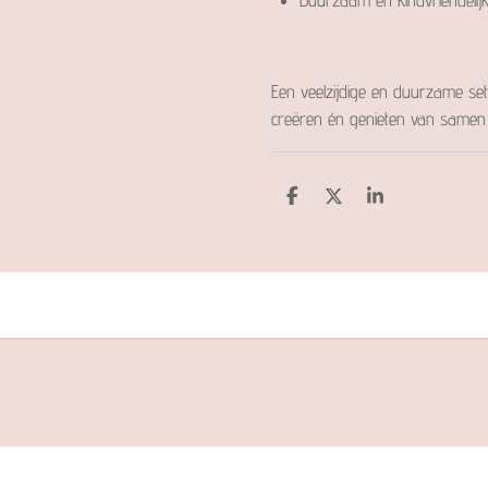
Een veelzijdige en duurzame s
creëren én genieten van samen
D
D
S
e
e
h
l
e
a
e
l
r
n
e