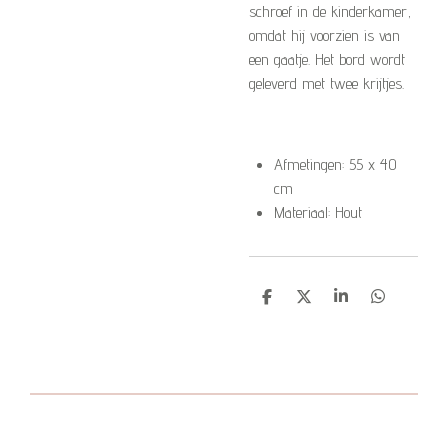
schroef in de kinderkamer,
omdat hij voorzien is van
een gaatje. Het bord wordt
geleverd met twee krijtjes.
Afmetingen: 55 x 40
cm
Materiaal: Hout
D
D
S
D
e
e
h
e
l
e
a
l
e
l
r
e
n
e
n