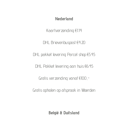
Nederland
Kaartverzending €1.14
DHL Brievenbuspost €4.20
DHL pakket levering Parcel shop €5.45
DHL Pakket levering aan huis €6.45
Gratis verzending vanaf €100,-
Gratis ophalen op afspraak in Woerden
België & Duitsland