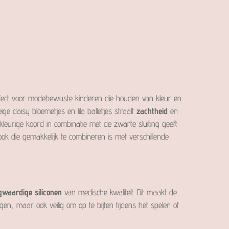
perfect voor modebewuste kinderen die houden van kleur en
ge daisy bloemetjes en lila balletjes straalt
zachtheid
en
kleurige koord in combinatie met de zwarte sluiting geeft
ook die gemakkelijk te combineren is met verschillende
gwaardige siliconen
van medische kwaliteit. Dit maakt de
agen, maar ook veilig om op te bijten tijdens het spelen of