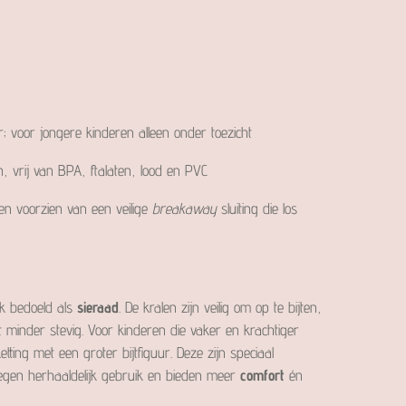
r; voor jongere kinderen alleen onder toezicht
n, vrij van BPA, ftalaten, lood en PVC
 en voorzien van een veilige
breakaway
sluiting die los
jk bedoeld als
sieraad
. De kralen zijn veilig om op te bijten,
minder stevig. Voor kinderen die vaker en krachtiger
ting met een groter bijtfiguur. Deze zijn speciaal
egen herhaaldelijk gebruik en bieden meer
comfort
én