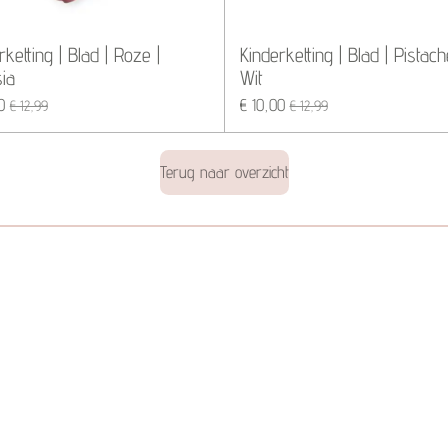
rketting | Blad | Roze |
Kinderketting | Blad | Pistach
ia
Wit
0
€ 10,00
€ 12,99
€ 12,99
Terug naar overzicht