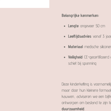
Belangrijke kenmerken:
Lengte
: ongeveer 50 cm
Leeftijdsadvies
: vanaf 3 jaa
Materiaal
: medische silicone
Veiligheid
: CE-gecertificeerd
schiet bij spanning
Deze kinderketting is voornameli
maar door hun kleinere formaat 
kauwen, adviseren we een bijtket
ontworpen om bestand te zijn t
duurzaamheid
.