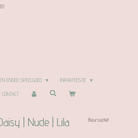
20
EN ENDED SPEELGOED
INPAKFEESTJE
CONTACT
Daisy | Nude | Lila
Beursactie!