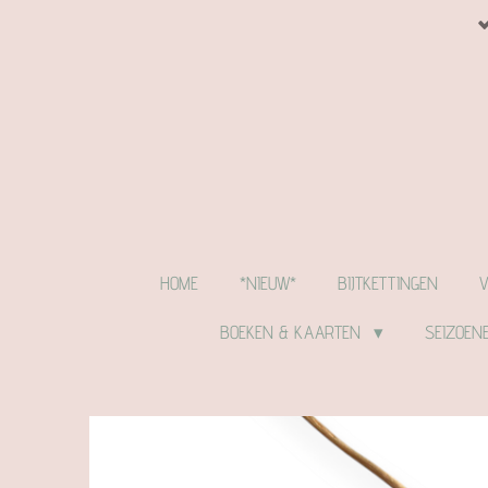
Ga
direct
naar
de
hoofdinhoud
HOME
*NIEUW*
BIJTKETTINGEN
BOEKEN & KAARTEN
SEIZOEN