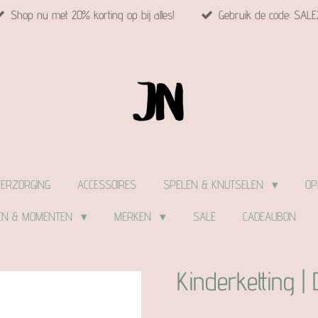
Shop nu met 20% korting op bij alles!
Gebruik de code: SALE
VERZORGING
ACCESSOIRES
SPELEN & KNUTSELEN
OP
EN & MOMENTEN
MERKEN
SALE
CADEAUBON
Kinderketting | 