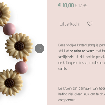
€ 10,00
€ 12,99
Uitverkocht
Deze vrolijke kinderketting is 
stijl. Het
speelse ontwerp
met bei
vrolijkheid
uit. Het zachte perzik
de ketting een frisse, moderne l
outfits.
De kralen zijn gemaakt van
hoo
ketting niet alleen leuk om te dr
ontspannen.