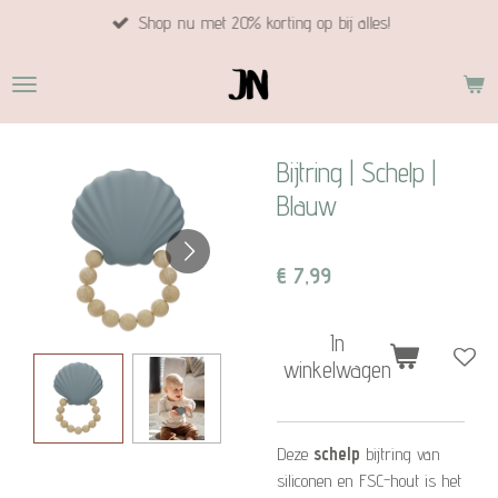
Shop nu met 20% korting op bij alles!
Ga
direct
naar
de
hoofdinhoud
Bijtring | Schelp |
Blauw
€ 7,99
In
winkelwagen
Deze
schelp
bijtring van
siliconen en FSC-hout is het