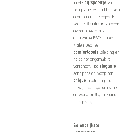
ideale
bijtspeeltje
voor
baby’s die last hebben van
doorkomende tandjes. Het
zachte,
flexibele
siliconen
gecombineerd met
duurzame FSC-houten
kralen biedt een
comfortabele
afleiding en
helpt het ongemak te
verlichten. Het
elegante
schelpdesign voegt een
chique
uitstraling toe,
terwijl het ergonomische
ontwerp prettig in kleine
handjes ligt.
Belangrijkste