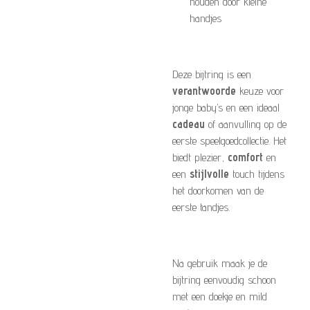
houden door kleine
handjes
Deze bijtring is een
verantwoorde
keuze voor
jonge baby’s en een ideaal
cadeau
of aanvulling op de
eerste speelgoedcollectie. Het
biedt plezier,
comfort
en
een
stijlvolle
touch tijdens
het doorkomen van de
eerste tandjes.
Na gebruik maak je de
bijtring eenvoudig schoon
met een doekje en mild