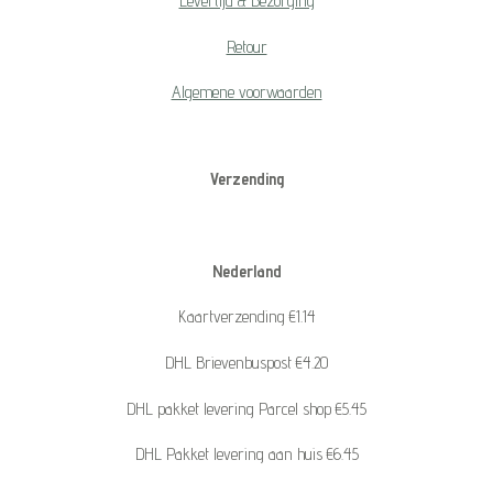
Levertijd & Bezorging
Retour
Algemene voorwaarden
Verzending
Nederland
Kaartverzending €1.14
DHL Brievenbuspost €4.20
DHL pakket levering Parcel shop €5.45
DHL Pakket levering aan huis €6.45