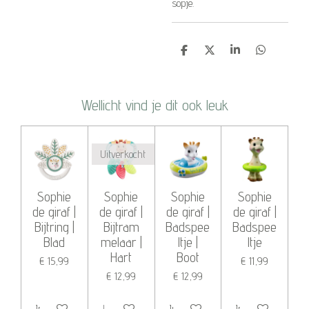
sopje.
D
D
S
D
e
e
h
e
l
e
a
l
e
l
r
e
n
e
n
Wellicht vind je dit ook leuk
Uitverkocht
Sophie
Sophie
Sophie
Sophie
de giraf |
de giraf |
de giraf |
de giraf |
Bijtring |
Bijtram
Badspee
Badspee
Blad
melaar |
ltje |
ltje
Hart
Boot
€ 15,99
€ 11,99
€ 12,99
€ 12,99
In winkelwagen
Uitverkocht
In winkelwagen
In winkelwagen