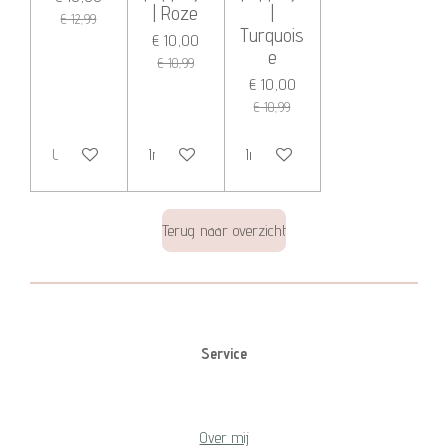
| Roze
|
€ 12,99
Turquois
€ 10,00
e
€ 10,99
€ 10,00
€ 10,99
Uitverkocht
In winkelwagen
In winkelwagen
Terug naar overzicht
Service
Over mij