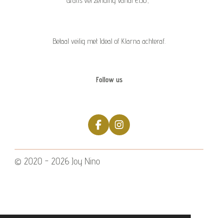
Gratis verzending vanaf €150,-
Betaal veilig met Ideal of Klarna achteraf.
Follow us
F
I
a
n
c
s
e
t
© 2020 - 2026 Joy Nino
b
a
o
g
o
r
k
a
m