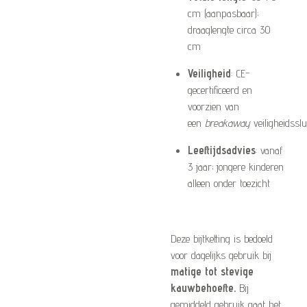
cm (aanpasbaar);
draaglengte circa 30
cm
Veiligheid
: CE-
gecertificeerd en
voorzien van
een
breakaway
veiligheidsslu
Leeftijdsadvies
: vanaf
3 jaar; jongere kinderen
alleen onder toezicht
Deze bijtketting is bedoeld
voor dagelijks gebruik bij
matige tot stevige
kauwbehoefte.
Bij
gemiddeld gebruik gaat het