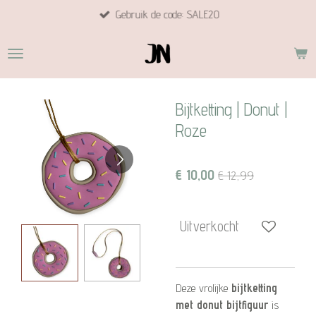
Gebruik de code: SALE20
Ga
direct
naar
de
hoofdinhoud
Bijtketting | Donut |
Roze
€ 10,00
€ 12,99
Uitverkocht
Deze vrolijke
bijtketting
met donut bijtfiguur
is