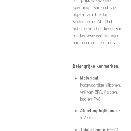
met prikkelverwerking,
spanning ervaren of snel
afgeleid zijn. Ook bij
kinderen met ADHD of
autisme kan het dragen van
een kauwsieraad bijdragen
aan meer rust en focus.
Belangrijke kenmerken:
Materiaal
:
hoogwaardige siliconen,
vrij van BPA, ftalaten,
lood en PVC
Afmeting bijtfiguur
: 7
x 7 cm
Totale lengte
: 65–70