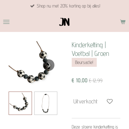
Shop nu met 20% korting op bij alles!
Ga
direct
naar
de
hoofdinhoud
Kinderketting |
Voetbal | Groen
Beursactie!
€ 10,00
€ 12,99
Uitverkocht
Deze stoere kinderketting is