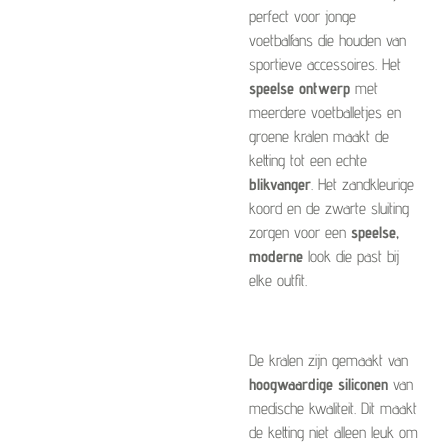
perfect voor jonge
voetbalfans die houden van
sportieve accessoires. Het
speelse ontwerp
met
meerdere voetballetjes en
groene kralen maakt de
ketting tot een echte
blikvanger
. Het zandkleurige
koord en de zwarte sluiting
zorgen voor een
speelse,
moderne
look die past bij
elke outfit.
De kralen zijn gemaakt van
hoogwaardige siliconen
van
medische kwaliteit. Dit maakt
de ketting niet alleen leuk om