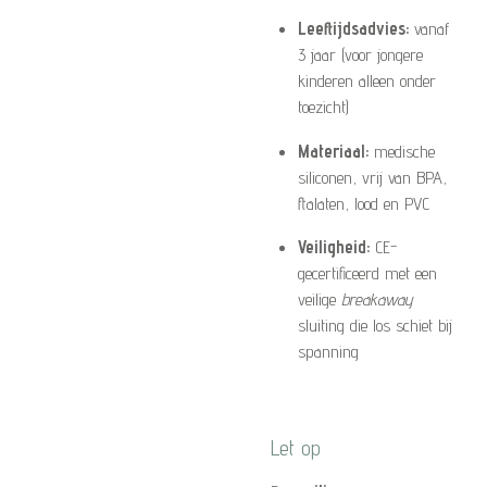
Leeftijdsadvies:
vanaf
3 jaar (voor jongere
kinderen alleen onder
toezicht)
Materiaal:
medische
siliconen, vrij van BPA,
ftalaten, lood en PVC
Veiligheid:
CE-
gecertificeerd met een
veilige
breakaway
sluiting die los schiet bij
spanning
Let op