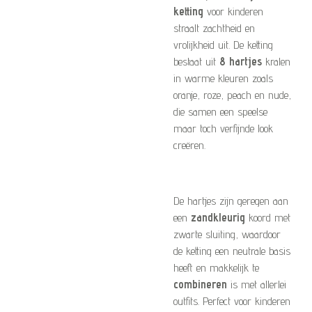
ketting
voor kinderen
straalt zachtheid en
vrolijkheid uit. De ketting
bestaat uit
8 hartjes
kralen
in warme kleuren zoals
oranje, roze, peach en nude,
die samen een speelse
maar toch verfijnde look
creëren.
De hartjes zijn geregen aan
een
zandkleurig
koord met
zwarte sluiting, waardoor
de ketting een neutrale basis
heeft en makkelijk te
combineren
is met allerlei
outfits. Perfect voor kinderen