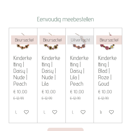
e
e
h
e
l
e
a
l
e
l
r
e
n
e
n
Eenvoudig meebestellen
Beursactie!
Beursactie!
Uitverkocht
Beursactie!
Kinderke
Kinderke
Kinderke
Kinderke
tting |
tting |
tting |
tting |
Daisy |
Daisy |
Daisy |
Blad |
Nude |
Nude |
Lila |
Roze |
Peach
Lila
Peach
Goud
€ 10,00
€ 10,00
€ 10,00
€ 10,00
€ 12,99
€ 12,99
€ 12,99
€ 12,99
Uitverkocht
Uitverkocht
Uitverkocht
In winkelwagen