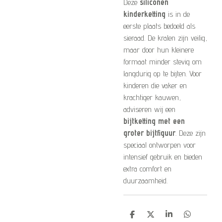
Deze
siliconen
kinderketting
is in de
eerste plaats bedoeld als
sieraad. De kralen zijn veilig,
maar door hun kleinere
formaat minder stevig om
langdurig op te bijten. Voor
kinderen die vaker en
krachtiger kauwen,
adviseren wij een
bijtketting met een
groter bijtfiguur
. Deze zijn
speciaal ontworpen voor
intensief gebruik en bieden
extra comfort en
duurzaamheid.
D
D
S
D