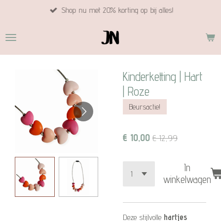
Shop nu met 20% korting op bij alles!
Ga
direct
naar
de
hoofdinhoud
Kinderketting | Hart
| Roze
Beursactie!
€ 10,00
€ 12,99
In
winkelwagen
Deze stijlvolle
hartjes