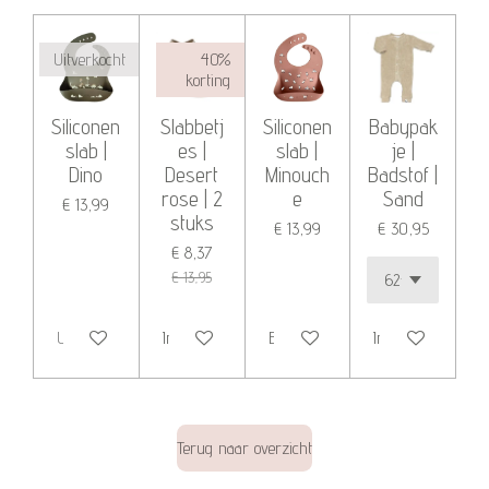
Uitverkocht
40%
korting
Siliconen
Slabbetj
Siliconen
Babypak
slab |
es |
slab |
je |
Dino
Desert
Minouch
Badstof |
rose | 2
e
Sand
€ 13,99
stuks
€ 13,99
€ 30,95
€ 8,37
€ 13,95
Uitverkocht
In winkelwagen
Bekijk details
In winkelwagen
Terug naar overzicht