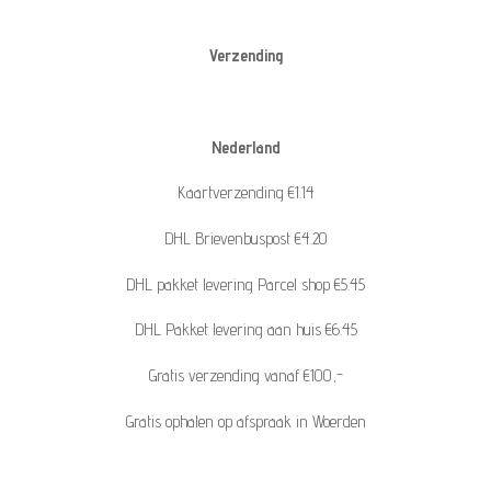
Verzending
Nederland
Kaartverzending €1.14
DHL Brievenbuspost €4.20
DHL pakket levering Parcel shop €5.45
DHL Pakket levering aan huis €6.45
Gratis verzending vanaf €100,-
Gratis ophalen op afspraak in Woerden