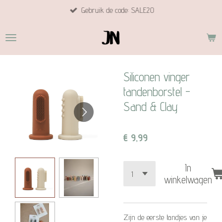
Gebruik de code: SALE20
Ga
direct
naar
de
hoofdinhoud
Siliconen vinger
tandenborstel -
Sand & Clay
€ 9,99
In
winkelwagen
Zijn de eerste tandjes van je