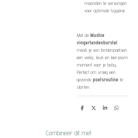
maanden te vervangen
voor optimale hygiëne.
Met de
Mushie
vingertandenborstel
maak je van tandenpoetsen
een veilig, leuk en leerzaam
moment voor je baby.
Perfect om vroeg een
gezonde
poetsroutine
te
starten.
D
D
S
D
e
e
h
e
l
e
a
l
e
l
r
e
n
e
n
Combineer dit met: