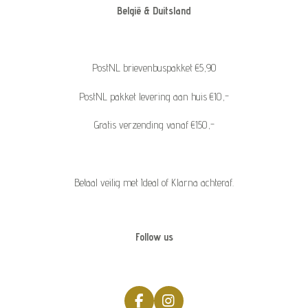
België & Duitsland
PostNL brievenbuspakket €5,90
PostNL pakket levering aan huis €10,-
Gratis verzending vanaf €150,-
Betaal veilig met Ideal of Klarna achteraf.
Follow us
F
I