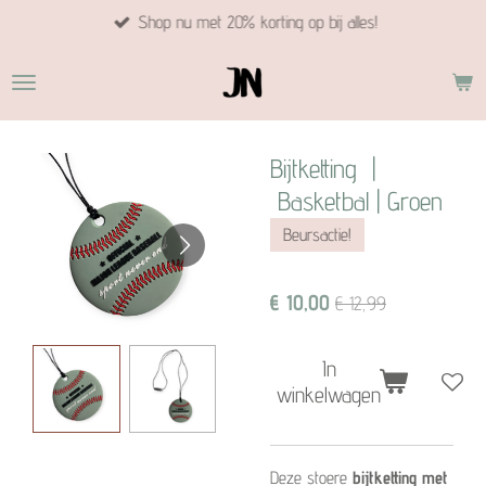
Shop nu met 20% korting op bij alles!
Ga
direct
naar
de
hoofdinhoud
Bijtketting |
Basketbal | Groen
Beursactie!
€ 10,00
€ 12,99
In
winkelwagen
Deze stoere
bijtketting met