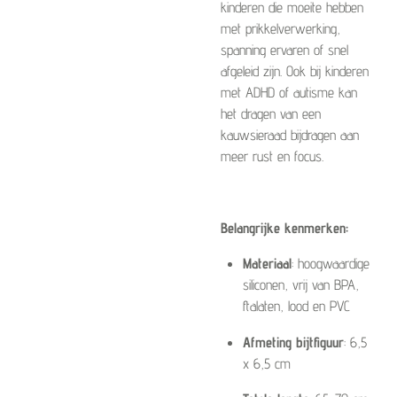
kinderen die moeite hebben
met prikkelverwerking,
spanning ervaren of snel
afgeleid zijn. Ook bij kinderen
met ADHD of autisme kan
het dragen van een
kauwsieraad bijdragen aan
meer rust en focus.
Belangrijke kenmerken:
Materiaal
: hoogwaardige
siliconen, vrij van BPA,
ftalaten, lood en PVC
Afmeting bijtfiguur
:
6,5
x 6,5 cm