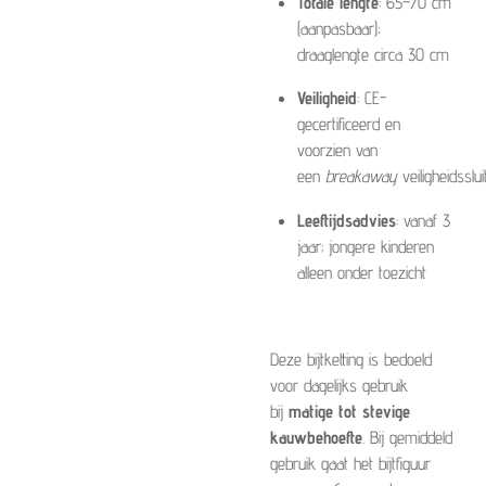
Totale lengte
: 65–70 cm
(aanpasbaar);
draaglengte circa 30 cm
Veiligheid
: CE-
gecertificeerd en
voorzien van
een
breakaway
veiligheidsslui
Leeftijdsadvies
: vanaf 3
jaar; jongere kinderen
alleen onder toezicht
Deze bijtketting is bedoeld
voor dagelijks gebruik
bij
matige tot stevige
kauwbehoefte
.
Bij gemiddeld
gebruik gaat het bijtfiguur