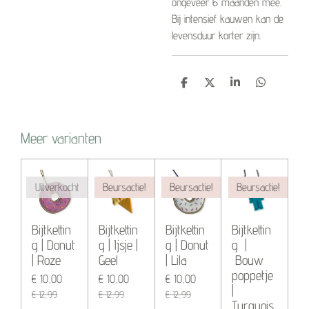
ongeveer 6 maanden mee.
Bij intensief kauwen kan de
levensduur korter zijn.
D
D
S
D
e
e
h
e
l
e
a
l
e
l
r
e
n
e
n
Meer varianten
Uitverkocht
Beursactie!
Beursactie!
Beursactie!
Bijtkettin
Bijtkettin
Bijtkettin
Bijtkettin
g | Donut
g | Ijsje |
g | Donut
g |
| Roze
Geel
| Lila
Bouw
poppetje
€ 10,00
€ 10,00
€ 10,00
|
€ 12,99
€ 12,99
€ 12,99
Turquois