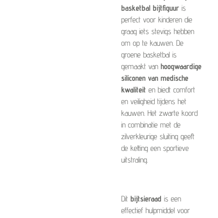
basketbal bijtfiguur
is
perfect voor kinderen die
graag iets stevigs hebben
om op te kauwen. De
groene basketbal is
gemaakt van
hoogwaardige
siliconen van medische
kwaliteit
en biedt comfort
en veiligheid tijdens het
kauwen. Het zwarte koord
in combinatie met de
zilverkleurige sluiting geeft
de ketting een sportieve
uitstraling.
Dit
bijtsieraad
is een
effectief hulpmiddel voor