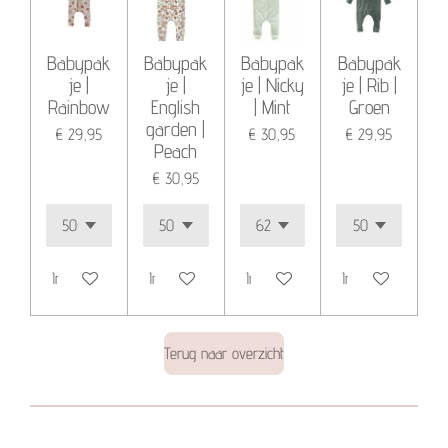
Babypak
Babypak
Babypak
Babypak
je |
je |
je | Nicky
je | Rib |
Rainbow
English
| Mint
Groen
garden |
€ 29,95
€ 30,95
€ 29,95
Peach
€ 30,95
In winkelwagen
In winkelwagen
In winkelwagen
In winkelwagen
Terug naar overzicht