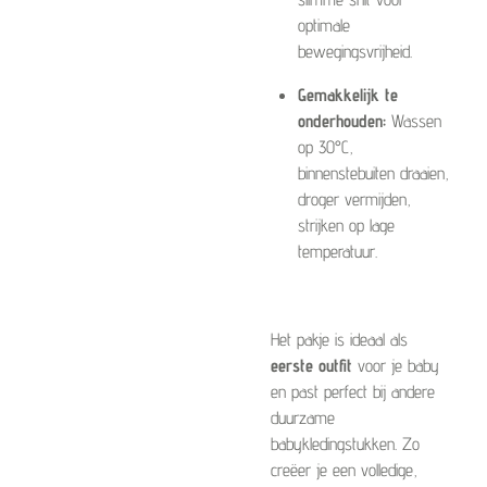
optimale
bewegingsvrijheid.
Gemakkelijk te
onderhouden:
Wassen
op 30°C,
binnenstebuiten draaien,
droger vermijden,
strijken op lage
temperatuur.
Het pakje is ideaal als
eerste outfit
voor je baby
en past perfect bij andere
duurzame
babykledingstukken. Zo
creëer je een volledige,