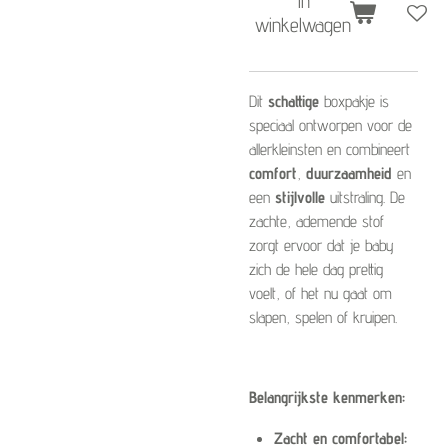
In
winkelwagen
Dit
schattige
boxpakje is
speciaal ontworpen voor de
allerkleinsten en combineert
comfort
,
duurzaamheid
en
een
stijlvolle
uitstraling. De
zachte, ademende stof
zorgt ervoor dat je baby
zich de hele dag prettig
voelt, of het nu gaat om
slapen, spelen of kruipen.
Belangrijkste kenmerken:
Zacht en comfortabel: