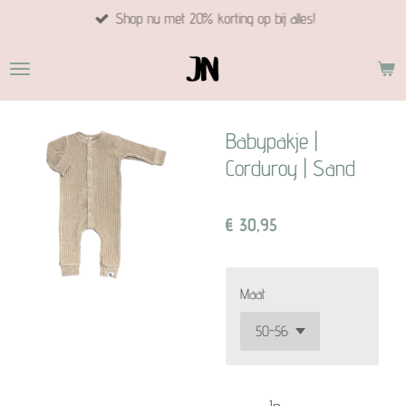
Shop nu met 20% korting op bij alles!
Ga
direct
naar
de
hoofdinhoud
Babypakje |
Corduroy | Sand
€ 30,95
Maat