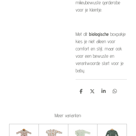
milieubewuste garderobe
voor je kleintje.
Met dit
biologische
boxpakje
kies je niet alleen voor
comfort en stijl, maar ook
voor een bewuste en
verantwoorde start voor je
baby.
D
D
S
D
e
e
h
e
l
e
a
l
e
l
r
e
n
e
n
Meer varianten: