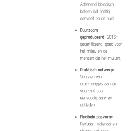
Ademend biologisch
katoen dat prettig
aanvoelt op de huid.
Duurzaam
geproduceerd:
GOTS-
gecertificeerd, goed voor
het milieu en de
mensen die het maken.
Praktisch ontwerp:
Voorzien van
drukknoopjes aan de
voorkant voor
eenvoudig aan- en
uitkleden.
Flexibele pasvorm:
Rekbaar materiaal en
slimme snit voor